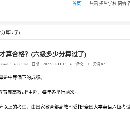
首页
热讯
招生学校
问答
分算过了)
才算合格？(六级多少分算过了)
sbwd/53483.html
日期：2022-11-11 15:34
评论：0
阅读 82
，算是中等偏下的成绩。
教育部高教司”主办，每年各举行两次。
220分以上的考生，由国家教育部高教司委托“全国大学英语六级考